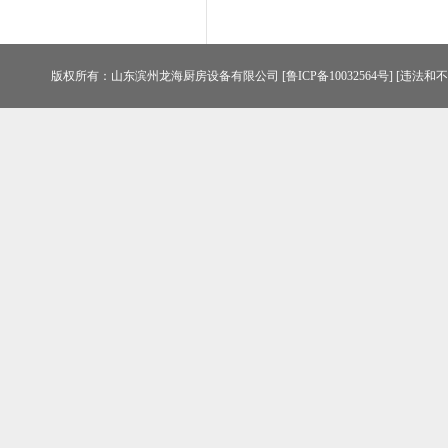
版权所有：山东滨州龙海厨房设备有限公司
[鲁ICP备10032564号]
[违法和